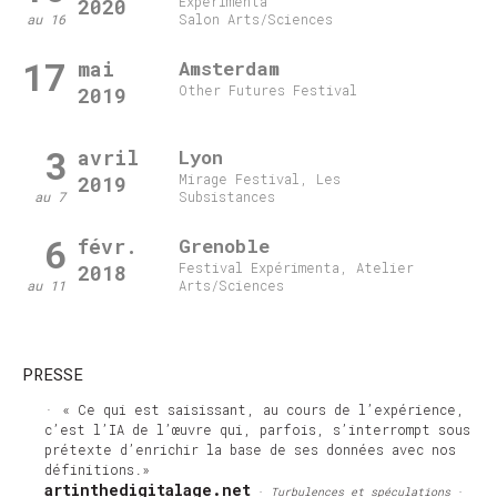
Experimenta
2020
au 16
Salon Arts/Sciences
17
mai
Amsterdam
Other Futures Festival
2019
3
avril
Lyon
Mirage Festival, Les
2019
au 7
Subsistances
6
févr.
Grenoble
Festival Expérimenta, Atelier
2018
au 11
Arts/Sciences
PRESSE
Ce qui est saisissant, au cours de l’expérience,
c’est l’IA de l’œuvre qui, parfois, s’interrompt sous
prétexte d’enrichir la base de ses données avec nos
définitions.
artinthedigitalage.net
·
Turbulences et spéculations
·